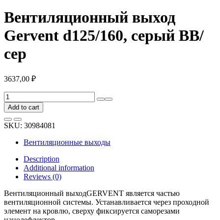
Вентиляционный выход
Gervent d125/160, серый ВВ/
сер
3637,00
₽
Вентиляционный
выход
Add to cart
Gervent
d125/160,
SKU:
30984081
серый
ВВ/
Вентиляционные выходы
сер
quantity
Description
Additional information
Reviews (0)
Вентиляционный выходGERVENT является частью
вентиляционной системы. Устанавливается через проходной
элемент на кровлю, сверху фиксируется саморезами
нанодефлектор.