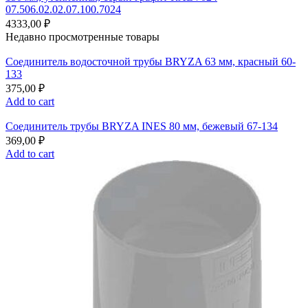
07.506.02.02.07.100.7024
4333,00
₽
Недавно просмотренные товары
Соединитель водосточной трубы BRYZA 63 мм, краcный 60-
133
375,00
₽
Add to cart
Соединитель трубы BRYZA INES 80 мм, бежевый 67-134
369,00
₽
Add to cart