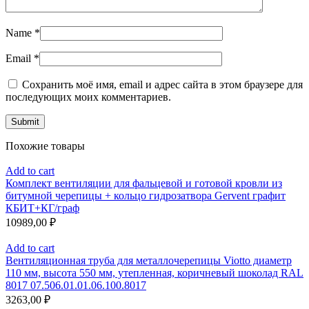
Name
*
Email
*
Сохранить моё имя, email и адрес сайта в этом браузере для
последующих моих комментариев.
Похожие товары
Add to cart
Комплект вентиляции для фальцевой и готовой кровли из
битумной черепицы + кольцо гидрозатвора Gervent графит
КБИТ+КГ/граф
10989,00
₽
Add to cart
Вентиляционная труба для металлочерепицы Viotto диаметр
110 мм, высота 550 мм, утепленная, коричневый шоколад RAL
8017 07.506.01.01.06.100.8017
3263,00
₽