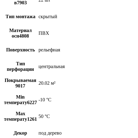
в7903
Тип монтажа
скрытый
Материал
ПВХ
осн4808
Поверхность
рельефная
Тип
центральная
перфорации
Покрываемая
20.02 м²
9017
Min
-10 °С
температу6227
Max
50 °С
температу1261
Декор
под дерево