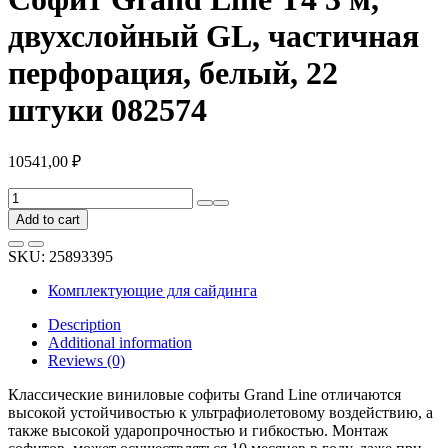
двухслойный GL, частичная
перфорация, белый, 22
штуки 082574
10541,00
₽
Софит
Grand
Add to cart
Line
Т4
SKU:
25893395
3
м,
Комплектующие для сайдинга
двухслойный
GL,
Description
частичная
Additional information
перфорация,
Reviews (0)
белый,
22
Классические виниловые софиты Grand Line отличаются
штуки
высокой устойчивостью к ультрафиолетовому воздействию, а
082574
также высокой ударопрочностью и гибкостью. Монтаж
quantity