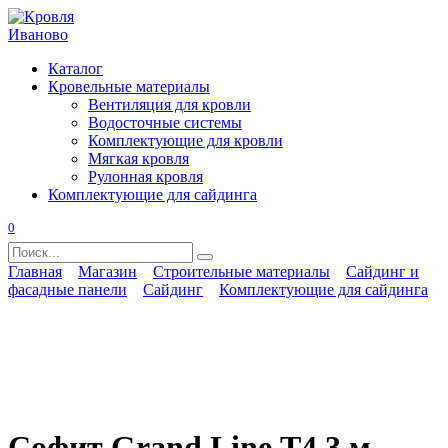
Перейти
к
содержанию
Каталог
Кровельные материалы
Вентиляция для кровли
Водосточные системы
Комплектующие для кровли
Мягкая кровля
Рулонная кровля
Комплектующие для сайдинга
0
Search
for:
Главная
Магазин
Строительные материалы
Сайдинг и
фасадные панели
Сайдинг
Комплектующие для сайдинга
Софит Grand Line Т4 3 м,