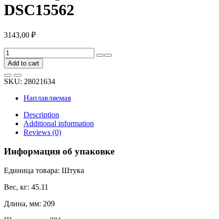
DSC15562
3143,00
₽
Рулонный
битумно-
Add to cart
полимерный
материал
SKU:
28021634
БРИТ
Стандарт
Наплавляемая
ТПП,
15
Description
м
Additional information
DSC15562
Reviews (0)
quantity
Информация об упаковке
Единица товара: Штука
Вес, кг: 45.11
Длина, мм: 209