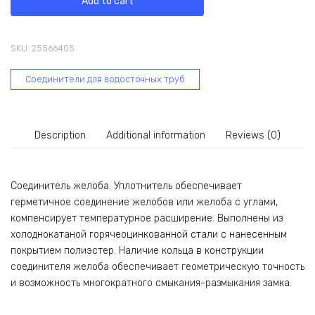
Add to cart
Line
Optima
125
SKU:
25566405
мм,
RAL
Соединители для водосточных труб
3005
ШК
357916
quantity
Description
Additional information
Reviews (0)
Соединитель желоба. Уплотнитель обеспечивает
герметичное соединение желобов или желоба с углами,
компенсирует температурное расширение. Выполнены из
холоднокатаной горячеоцинкованной стали с нанесенным
покрытием полиэстер. Наличие кольца в конструкции
соединителя желоба обеспечивает геометрическую точность
и возможность многократного смыкания-размыкания замка.