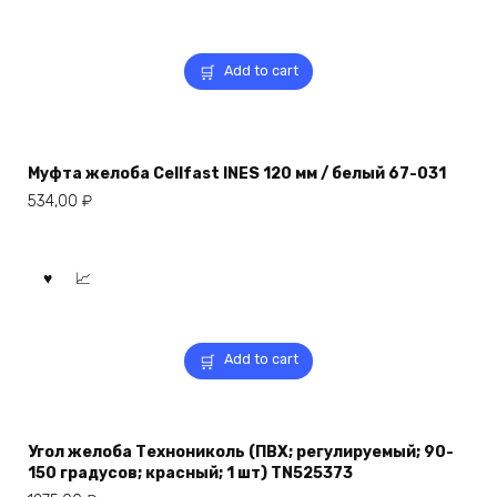
Add to cart
Муфта желоба Cellfast INES 120 мм / белый 67-031
534,00
₽
Add to cart
Угол желоба Технониколь (ПВХ; регулируемый; 90-
150 градусов; красный; 1 шт) TN525373