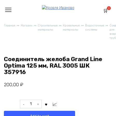
Перейти
к
0
содержанию
Главная
Магазин
Строительные
Кровельные
Водосточные
Сое
материалы
материалы
системы
для
вод
труб
Соединитель желоба Grand Line
Optima 125 мм, RAL 3005 ШК
357916
200,00
₽
Соединитель
желоба
Grand