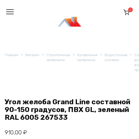
Перейти
к
0
содержанию
Главная
Магазин
Строительные
Кровельные
Водосточные
Со
материалы
материалы
системы
дл
во
тр
Угол желоба Grand Line составной
90-150 градусов, ПВХ GL, зеленый
RAL 6005 267533
910,00
₽