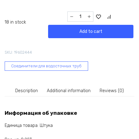
Угол
желоба
18 in stock
Grand
Add to cart
Line
составной
90-
SKU:
19602444
150
градусов,
Соединители для водосточных труб
ПВХ
GL,
зеленый
RAL
Description
Additional information
Reviews (0)
6005
267533
quantity
Информация об упаковке
Единица товара: Штука