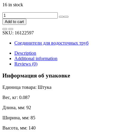
16 in stock
Муфта
желоба
Add to cart
Cellfast
INES
SKU:
16122597
120
мм
Соединители для водосточных труб
/
белый
Description
67-
Additional information
031
Reviews (0)
quantity
Информация об упаковке
Единица товара: Штука
Вес, кг: 0.087
Длина, мм: 92
Ширина, мм: 85
Высота, мм: 140