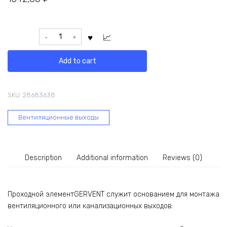
Проходной
элемент
Gervent
Add to cart
для
фальцевой
и
SKU:
28683638
готовой
кровли
Вентиляционные выходы
из
битумной
черепицы,
серебряный
Description
Additional information
Reviews (0)
ПЭБ/
сереб
ПЭБ/
серерб
Проходной элементGERVENT служит основанием для монтажа
quantity
вентиляционного или канализационных выходов.