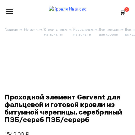
Перейти
к
0
содержанию
Главная
Магазин
Строительные
Кровельные
Вентиляция
Вент
материалы
материалы
для кровли
выхо
Проходной элемент Gervent для
фальцевой и готовой кровли из
битумной черепицы, серебряный
ПЭБ/сереб ПЭБ/серерб
1542,00
₽