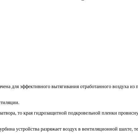
ена для эффективного вытягивания отработанного воздуха из 
нтиляции.
озатвора, то края гидрозащитной подкровельной пленки провисну
турбина устройства разряжает воздух в вентиляционной шахте, т