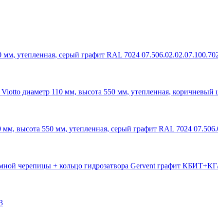
 мм, утепленная, серый графит RAL 7024 07.506.02.02.07.100.70
Viotto диаметр 110 мм, высота 550 мм, утепленная, коричневый 
 мм, высота 550 мм, утепленная, серый графит RAL 7024 07.506.
умной черепицы + кольцо гидрозатвора Gervent графит КБИТ+КГ
3