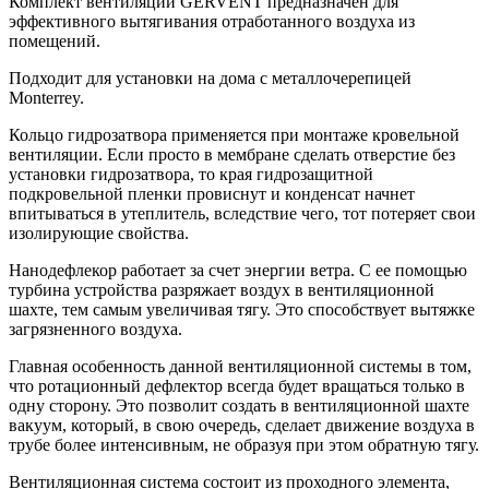
quantity
Комплект вентиляции GERVENT предназначен для
эффективного вытягивания отработанного воздуха из
помещений.
Подходит для установки на дома с металлочерепицей
Monterrey.
Кольцо гидрозатвора применяется при монтаже кровельной
вентиляции. Если просто в мембране сделать отверстие без
установки гидрозатвора, то края гидрозащитной
подкровельной пленки провиснут и конденсат начнет
впитываться в утеплитель, вследствие чего, тот потеряет свои
изолирующие свойства.
Нанодефлекор работает за счет энергии ветра. С ее помощью
турбина устройства разряжает воздух в вентиляционной
шахте, тем самым увеличивая тягу. Это способствует вытяжке
загрязненного воздуха.
Главная особенность данной вентиляционной системы в том,
что ротационный дефлектор всегда будет вращаться только в
одну сторону. Это позволит создать в вентиляционной шахте
вакуум, который, в свою очередь, сделает движение воздуха в
трубе более интенсивным, не образуя при этом обратную тягу.
Вентиляционная система состоит из проходного элемента,