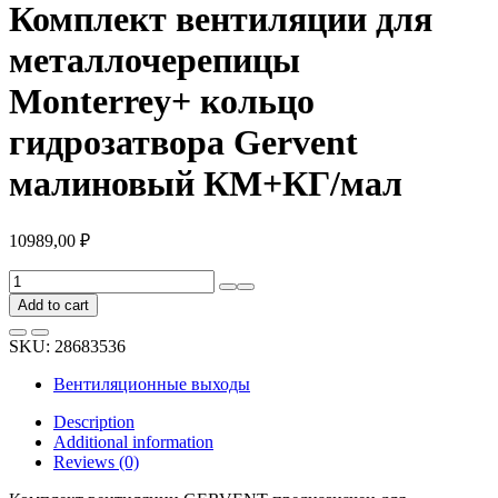
Комплект вентиляции для
металлочерепицы
Monterrey+ кольцо
гидрозатвора Gervent
малиновый КМ+КГ/мал
10989,00
₽
Комплект
вентиляции
Add to cart
для
металлочерепицы
SKU:
28683536
Monterrey+
кольцо
Вентиляционные выходы
гидрозатвора
Gervent
Description
малиновый
Additional information
КМ+КГ/
Reviews (0)
мал