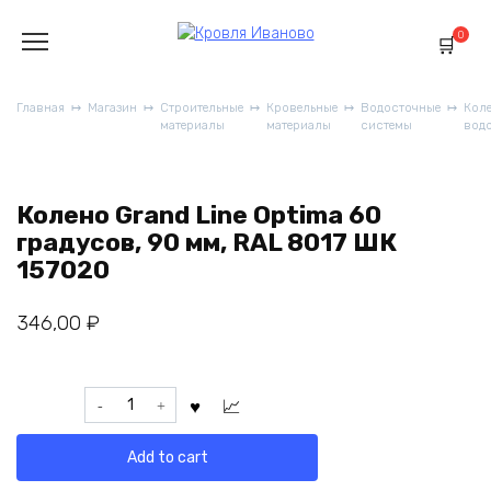
Перейти
к
0
содержанию
Главная
Магазин
Строительные
Кровельные
Водосточные
Коле
материалы
материалы
системы
вод
Колено Grand Line Optima 60
градусов, 90 мм, RAL 8017 ШК
157020
346,00
₽
Колено
Grand
Line
Add to cart
Optima
60