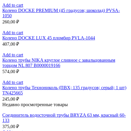
Add to cart
Колено DOCKE PREMIUM (45 градусов; шоколад) PVSA-
1050
260,00
₽
Add to cart
Колено DOCKE LUX 45 пломбир PVLA-1044
407,00
₽
Add to cart
Колено трубы NIKA круглое сливное с завальцованным
торцом NL 807 В0000019166
574,00
₽
Add to cart
Колено трубы Технониколь (ПВХ; 135 градусов; серый; 1 шт)
TN425665
245,00
₽
Недавно просмотренные товары
Соединитель водосточной трубы BRYZA 63 мм, краcный 60-
133
375,00
₽