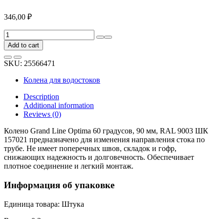
346,00
₽
Колено
Grand
Add to cart
Line
Optima
SKU:
25566471
60
градусов,
Колена для водостоков
90
мм,
Description
RAL
Additional information
9003
Reviews (0)
ШК
157021
Колено Grand Line Optima 60 градусов, 90 мм, RAL 9003 ШК
quantity
157021 предназначено для изменения направления стока по
трубе. Не имеет поперечных швов, складок и гофр,
снижающих надежность и долговечность. Обеспечивает
плотное соединение и легкий монтаж.
Информация об упаковке
Единица товара: Штука