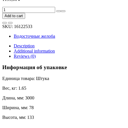
Желоб
Cellfast
Add to cart
INES
120
SKU:
16122533
мм
/3м/
Водосточные желоба
коричневый
67-
Description
002
Additional information
quantity
Reviews (0)
Информация об упаковке
Единица товара: Штука
Вес, кг: 1.65
Длина, мм: 3000
Ширина, мм: 78
Высота, мм: 133