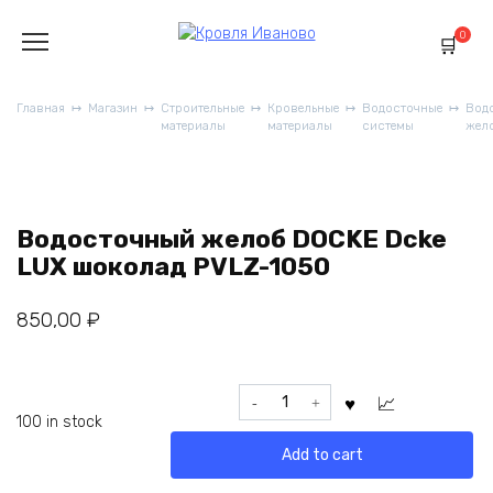
Перейти
к
0
содержанию
Главная
Магазин
Строительные
Кровельные
Водосточные
Вод
материалы
материалы
системы
жел
Водосточный желоб DOCKE Dcke
LUX шоколад PVLZ-1050
850,00
₽
Водосточный
желоб
100 in stock
DOCKE
Add to cart
Dcke
LUX