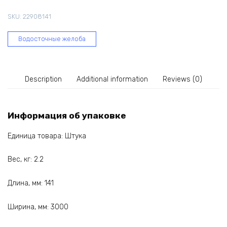
шоколад
SKU:
22908141
PVLZ-
1050
Водосточные желоба
quantity
Description
Additional information
Reviews (0)
Информация об упаковке
Единица товара: Штука
Вес, кг: 2.2
Длина, мм: 141
Ширина, мм: 3000