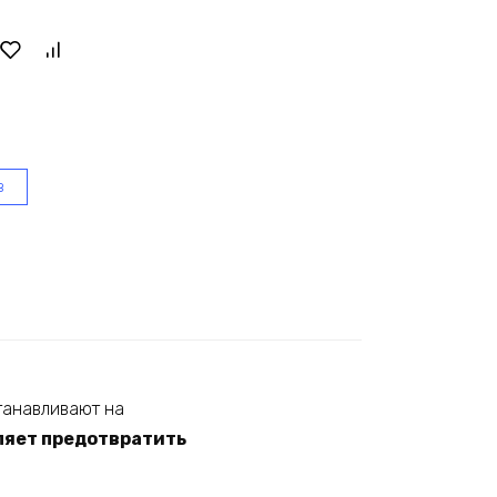
в
танавливают на
ляет предотвратить