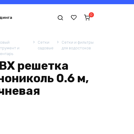
0
динга
довый
Сетки
Сетки и фильтры
трумент и
садовые
для водостоков
ентарь
ВХ решетка
ониколь 0.6 м,
чневая