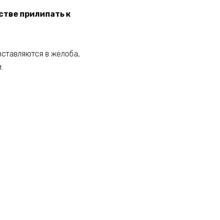
стве прилипать к
ставляются в желоба,
.