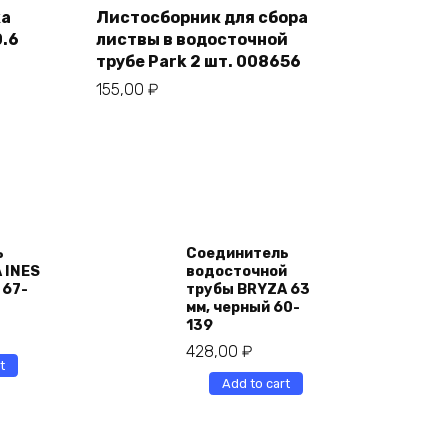
cart
ка
Листосборник для сбора
0.6
листвы в водосточной
трубе Park 2 шт. 008656
155,00
₽
ь
Соединитель
 INES
водосточной
 67-
трубы BRYZA 63
мм, черный 60-
139
428,00
₽
t
Add to cart