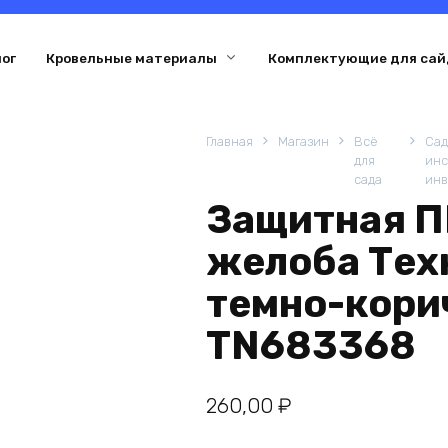
ог
Кровельные материалы
Комплектующие для сай
Главная
Магазин
Всё
Са
для
инс
сада
инв
Защитная П
желоба Техн
темно-кори
TN683368
260,00
₽