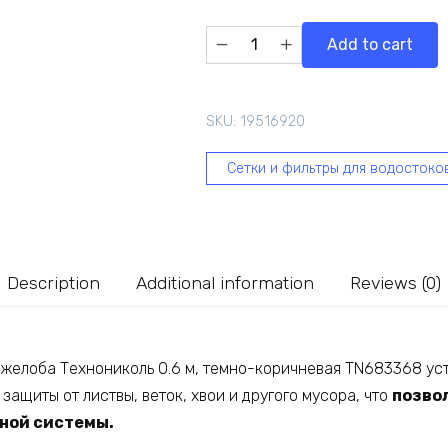
Защитная
Add to cart
ПВХ
решетка
желоба
SKU:
19516920
Технониколь
0.6
Сетки и фильтры для водостоко
м,
темно-
коричневая
TN683368
quantity
Description
Additional information
Reviews (0)
желоба Технониколь 0.6 м, темно-коричневая TN683368 ус
защиты от листвы, веток, хвои и другого мусора, что
позво
ной системы.