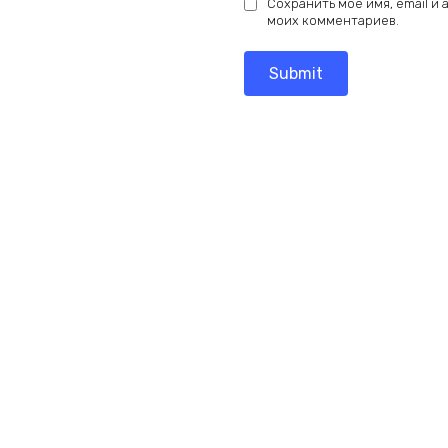
Сохранить моё имя, email и
моих комментариев.
Add
Add
to
to