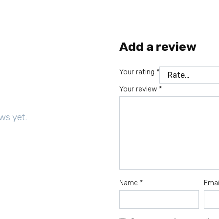
Add a review
Your rating
*
Your review
*
ws yet.
Name
*
Ema