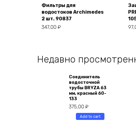
cart
Фильтры для
За
водостоков Archimedes
PR
2 шт. 90837
10
347,00
₽
97
Недавно просмотрен
Соединитель
водосточной
трубы BRYZA 63
мм, краcный 60-
133
375,00
₽
Add to cart