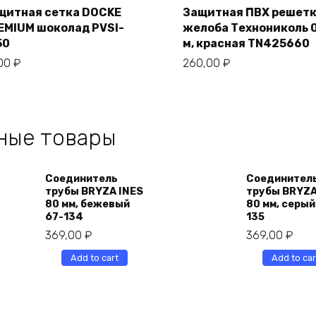
cart
cart
щитная сетка DOCKE
Защитная ПВХ решет
EMIUM шоколад PVSI-
желоба Технониколь 
50
м, красная TN425660
,00
₽
260,00
₽
ные товары
Соединитель
Соединител
трубы BRYZA INES
трубы BRYZA
80 мм, бежевый
80 мм, серый
67-134
135
369,00
₽
369,00
₽
Add to cart
Add to car