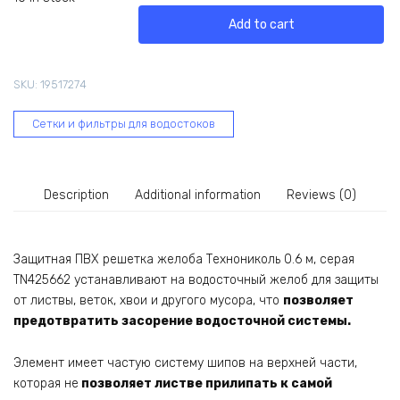
решетка
Add to cart
желоба
Технониколь
0.6
SKU:
19517274
м,
серая
Сетки и фильтры для водостоков
TN425662
quantity
Description
Additional information
Reviews (0)
Защитная ПВХ решетка желоба Технониколь 0.6 м, серая
TN425662 устанавливают на водосточный желоб для защиты
от листвы, веток, хвои и другого мусора, что
позволяет
предотвратить засорение водосточной системы.
Элемент имеет частую систему шипов на верхней части,
которая не
позволяет листве прилипать к самой