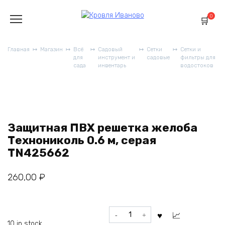
Перейти
к
0
содержанию
Главная
Магазин
Всё
Садовый
Сетки
Сетки и
для
инструмент и
садовые
фильтры для
сада
инвентарь
водостоков
Защитная ПВХ решетка желоба
Технониколь 0.6 м, серая
TN425662
260,00
₽
Защитная
ПВХ
10 in stock