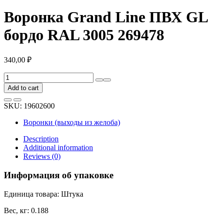
Воронка Grand Line ПВХ GL
бордо RAL 3005 269478
340,00
₽
Воронка
Grand
Add to cart
Line
ПВХ
SKU:
19602600
GL
бордо
Воронки (выходы из желоба)
RAL
3005
Description
269478
Additional information
quantity
Reviews (0)
Информация об упаковке
Единица товара: Штука
Вес, кг: 0.188