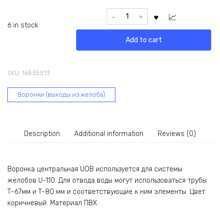
Центральная
воронка
6 in stock
ESSE
Add to cart
ПВХ
U110x67,
коричневый
SKU:
16535513
UOB
quantity
Воронки (выходы из желоба)
Description
Additional information
Reviews (0)
Воронка центральная UOB используется для системы
желобов U-110. Для отвода воды могут использоваться трубы
Т-67мм и Т-80 мм и соответствующие к ним элементы. Цвет
коричневый. Материал ПВХ.