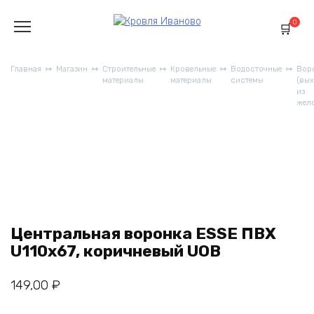
Перейти
к
0
содержанию
Главная
Магазин
Строительные
Кровельные
Водосточные
Вор
материалы
материалы
системы
(вы
из
жел
Центральная воронка ESSE ПВХ
U110x67, коричневый UOB
149,00
₽