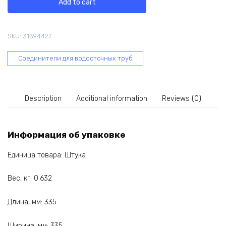
Add to cart
STAL
125
мм,
SKU:
31394427
графит
64-
Соединители для водосточных труб
064
quantity
Description
Additional information
Reviews (0)
Информация об упаковке
Единица товара: Штука
Вес, кг: 0.632
Длина, мм: 335
Ширина, мм: 335