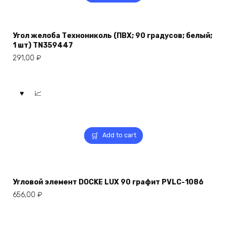
Угол желоба Технониколь (ПВХ; 90 градусов; белый;
1 шт) TN359447
291,00
₽
Add to cart
Угловой элемент DOCKE LUX 90 графит PVLC-1086
656,00
₽