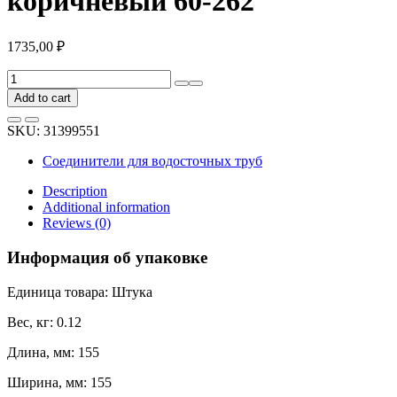
коричневый 60-262
1735,00
₽
Внешний
угловой
Add to cart
элемент
BRYZA
SKU:
31399551
75мм,
произвольный,
Соединители для водосточных труб
коричневый
60-
Description
262
Additional information
quantity
Reviews (0)
Информация об упаковке
Единица товара: Штука
Вес, кг: 0.12
Длина, мм: 155
Ширина, мм: 155