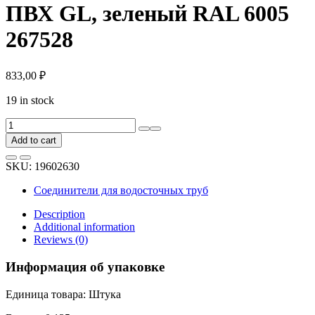
ПВХ GL, зеленый RAL 6005
267528
833,00
₽
19 in stock
Угол
желоба
Add to cart
Grand
Line
SKU:
19602630
135
градусов,
Соединители для водосточных труб
универсальный,
ПВХ
Description
GL,
Additional information
зеленый
Reviews (0)
RAL
6005
Информация об упаковке
267528
quantity
Единица товара: Штука