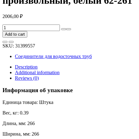
произвольный, белый 62-261
2006,00
₽
Внешний
угловой
Add to cart
элемент
BRYZA
SKU:
31399557
125мм,
произвольный,
Соединители для водосточных труб
белый
62-
Description
261
Additional information
quantity
Reviews (0)
Информация об упаковке
Единица товара: Штука
Вес, кг: 0.39
Длина, мм: 266
Ширина, мм: 266