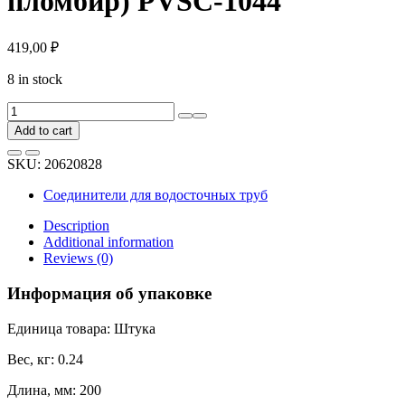
пломбир) PVSC-1044
419,00
₽
8 in stock
Угловой
элемент
Add to cart
DOCKE
PREMIUM
SKU:
20620828
(90
градусов;
Соединители для водосточных труб
пломбир)
PVSC-
Description
1044
Additional information
quantity
Reviews (0)
Информация об упаковке
Единица товара: Штука
Вес, кг: 0.24
Длина, мм: 200