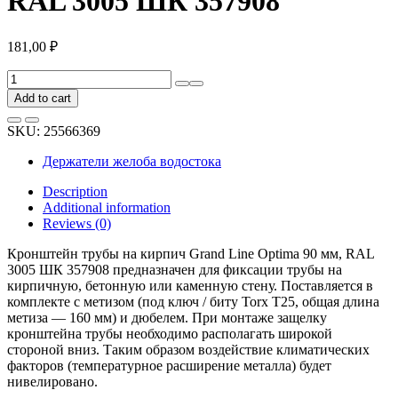
RAL 3005 ШК 357908
181,00
₽
Кронштейн
трубы
Add to cart
на
кирпич
SKU:
25566369
Grand
Line
Держатели желоба водостока
Optima
90
Description
мм,
Additional information
RAL
Reviews (0)
3005
ШК
Кронштейн трубы на кирпич Grand Line Optima 90 мм, RAL
357908
3005 ШК 357908 предназначен для фиксации трубы на
quantity
кирпичную, бетонную или каменную стену. Поставляется в
комплекте с метизом (под ключ / биту Torx T25, общая длина
метиза — 160 мм) и дюбелем. При монтаже защелку
кронштейна трубы необходимо располагать широкой
стороной вниз. Таким образом воздействие климатических
факторов (температурное расширение металла) будет
нивелировано.