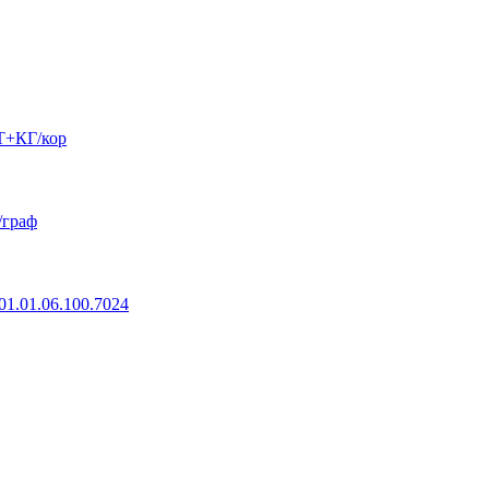
Т+КГ/кор
/граф
01.01.06.100.7024