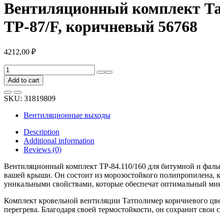
Вентиляционный комплект Тат
TP-87/F, коричневый 56768
4212,00
₽
Вентиляционный
комплект
Add to cart
Татполимер
TP-
SKU:
31819809
84.110/160
для
Вентиляционные выходы
битумной
и
Description
фальцевой
Additional information
кровли,
Reviews (0)
TP-
87/F,
Вентиляционный комплект TP-84.110/160 для битумной и фаль
коричневый
вашей крыши. Он состоит из морозостойкого полипропилена, к
56768
уникальными свойствами, которые обеспечат оптимальный ми
quantity
Комплект кровельной вентиляции Татполимер коричневого цвет
перегрева. Благодаря своей термостойкости, он сохранит свои 