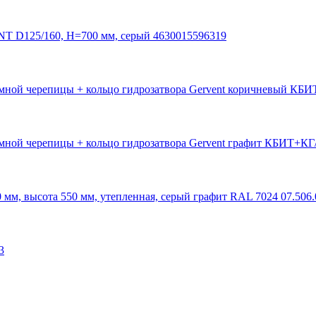
D125/160, H=700 мм, серый 4630015596319
умной черепицы + кольцо гидрозатвора Gervent коричневый КБИ
умной черепицы + кольцо гидрозатвора Gervent графит КБИТ+КГ
 мм, высота 550 мм, утепленная, серый графит RAL 7024 07.506.
3