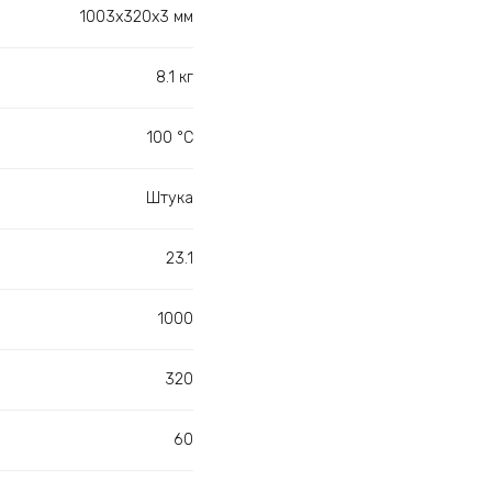
1003х320х3 мм
8.1 кг
100 °С
Штука
23.1
1000
320
60