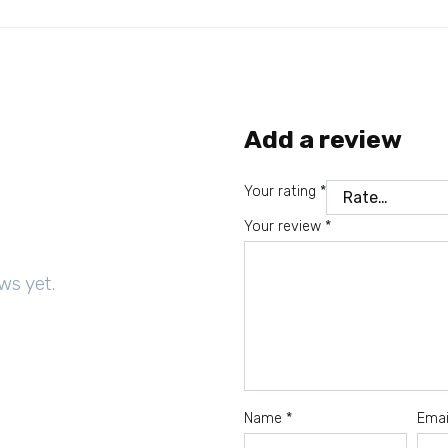
Add a review
Your rating
*
Your review
*
ws yet.
Name
*
Ema