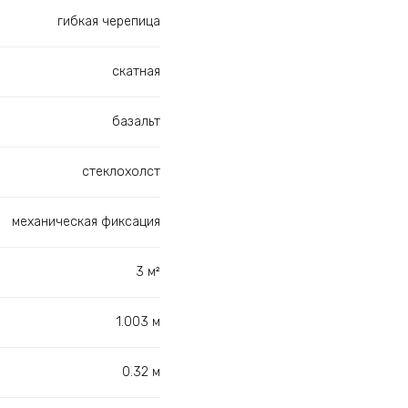
гибкая черепица
скатная
базальт
стеклохолст
механическая фиксация
3 м²
1.003 м
0.32 м