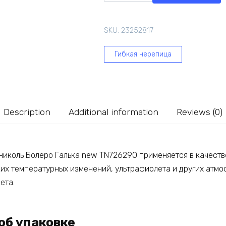
Технониколь
Болеро
SKU:
23252817
Галька
new
Гибкая черепица
TN726290
quantity
Description
Additional information
Reviews (0)
николь Болеро Галька new TN726290 применяется в качестве
ких температурных изменений, ультрафиолета и других атмо
ета.
об упаковке