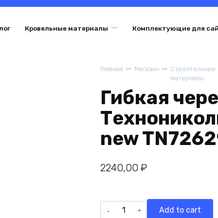
лог
Кровельные материалы
Комплектующие для са
Главная
Магазин
Строительные
материалы
Гибкая чер
Техноникол
new TN7262
2240,00
₽
Гибкая
Add to cart
черепица