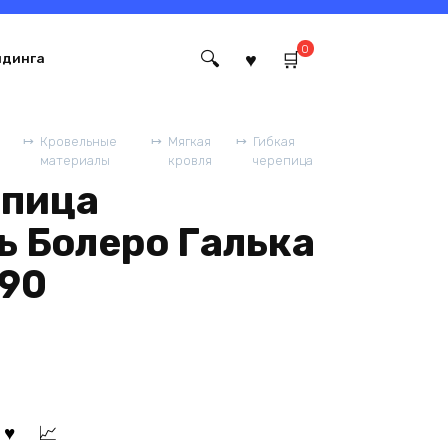
0
йдинга
Кровельные
Мягкая
Гибкая
материалы
кровля
черепица
епица
ь Болеро Галька
90