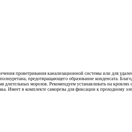
чения проветривания канализационной системы или для удален
ополиуретана, предотвращающего образование конденсата. Благ
я длительных морозов. Рекомендуем устанавливать на кровлях
ака. Имеет в комплекте саморезы для фиксации к проходному эле