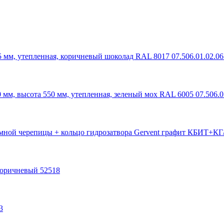
 мм, утепленная, коричневый шоколад RAL 8017 07.506.01.02.06
 мм, высота 550 мм, утепленная, зеленый мох RAL 6005 07.506.0
умной черепицы + кольцо гидрозатвора Gervent графит КБИТ+КГ
коричневый 52518
3