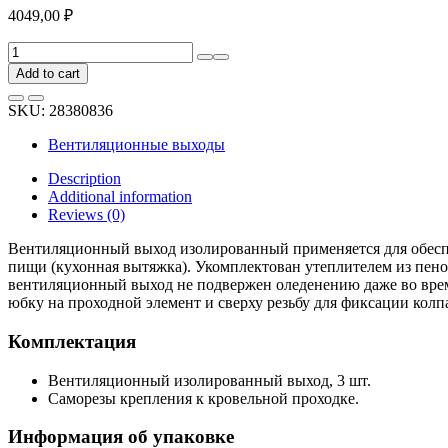
4049,00
₽
Вентиляционный
изолированный
Add to cart
выход
ПОЛИВЕНТ
SKU:
28380836
POLIVENT
D125/160,
Вентиляционные выходы
коричневый
4640003131392
Description
quantity
Additional information
Reviews (0)
Вентиляционный выход изолированный применяется для обеспе
пищи (кухонная вытяжка). Укомплектован утеплителем из пен
вентиляционный выход не подвержен оледенению даже во врем
юбку на проходной элемент и сверху резьбу для фиксации колп
Комплектация
Вентиляционный изолированный выход, 3 шт.
Саморезы крепления к кровельной проходке.
Информация об упаковке