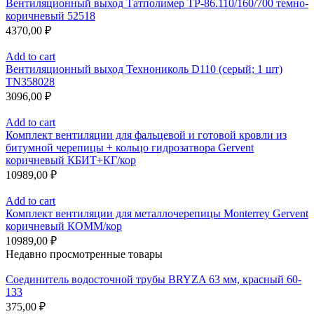
Вентиляционный выход Татполимер TP-86.110/160/700 темно-
коричневый 52518
4370,00
₽
Add to cart
Вентиляционный выход Технониколь D110 (серый; 1 шт)
TN358028
3096,00
₽
Add to cart
Комплект вентиляции для фальцевой и готовой кровли из
битумной черепицы + кольцо гидрозатвора Gervent
коричневый КБИТ+КГ/кор
10989,00
₽
Add to cart
Комплект вентиляции для металлочерепицы Monterrey Gervent
коричневый КОММ/кор
10989,00
₽
Недавно просмотренные товары
Соединитель водосточной трубы BRYZA 63 мм, краcный 60-
133
375,00
₽