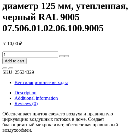
диаметр 125 мм, утепленная,
черный RAL 9005
07.506.01.02.06.100.9005
5110,00
₽
Вентиляционная
труба
Add to cart
для
металлочерепицы
SKU:
25534329
Viotto
диаметр
Вентиляционные выходы
125
мм,
Description
утепленная,
Additional information
черный
Reviews (0)
RAL
9005
Обеспечивает приток свежего воздуха и правильную
07.506.01.02.06.100.9005
циркуляцию воздушных потоков в доме. Создает
quantity
благоприятный микроклимат, обеспечивая правильный
воздухообмен.