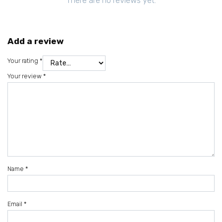
Add a review
Your rating
*
Your review
*
Name
*
Email
*