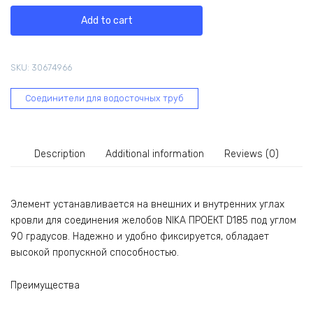
NIKA
Add to cart
универсальный,
круглый,
D185,
SKU:
30674966
Zn
NIКАПРОЕКТ
Соединители для водосточных труб
В0000034233
quantity
Description
Additional information
Reviews (0)
Элемент устанавливается на внешних и внутренних углах
кровли для соединения желобов NIKA ПРОЕКТ D185 под углом
90 градусов. Надежно и удобно фиксируется, обладает
высокой пропускной способностью.
Преимущества