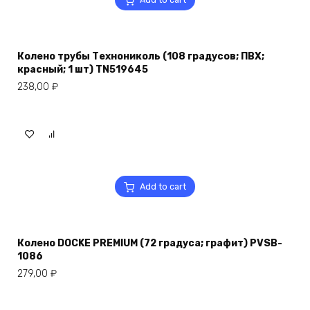
Колено трубы Технониколь (108 градусов; ПВХ;
красный; 1 шт) TN519645
238,00
₽
Add to cart
Колено DOCKE PREMIUM (72 градуса; графит) PVSB-
1086
279,00
₽