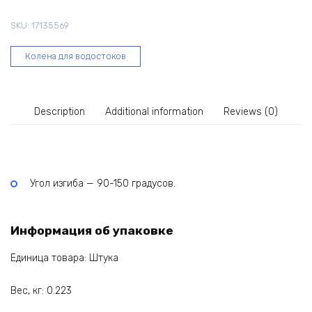
150
SKU:
17135569
градусов,
ПВХ,
Колена для водостоков
графит
RAL
7024
quantity
Description
Additional information
Reviews (0)
Угол изгиба — 90-150 градусов.
Информация об упаковке
Единица товара: Штука
Вес, кг: 0.223