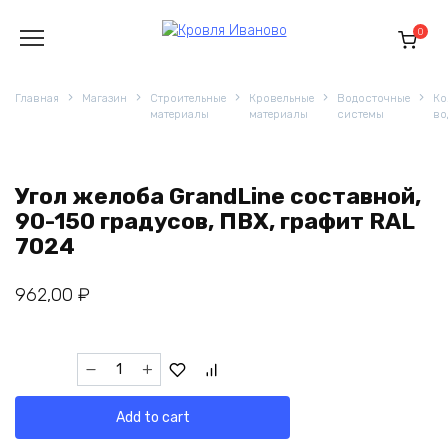
Перейти
к
0
содержанию
Главная
Магазин
Строительные
Кровельные
Водосточные
Ко
материалы
материалы
системы
во
Угол желоба GrandLine составной,
90-150 градусов, ПВХ, графит RAL
7024
962,00
₽
Угол
желоба
GrandLine
Add to cart
составной,
90-