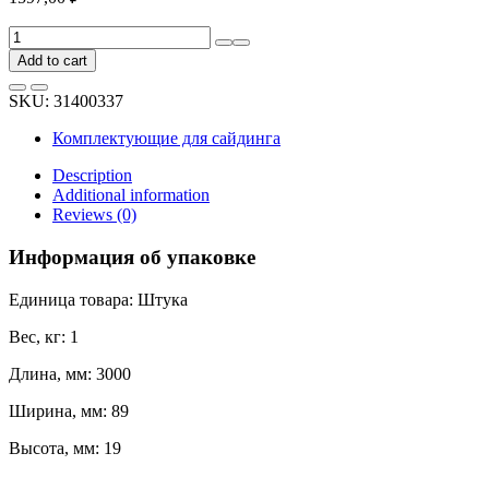
Н-
профиль
Add to cart
BRYZA
3
SKU:
31400337
м,
золотой
Комплектующие для сайдинга
дуб
80-
Description
037
Additional information
quantity
Reviews (0)
Информация об упаковке
Единица товара: Штука
Вес, кг: 1
Длина, мм: 3000
Ширина, мм: 89
Высота, мм: 19