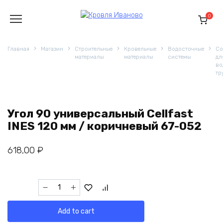
Перейти
к
0
содержанию
Главная
Магазин
Строительные
Кровельные
Водосточные
Со
материалы
материалы
системы
дл
во
тр
Угол 90 универсальный Cellfast
INES 120 мм / коричневый 67-052
618,00
₽
Угол
90
универсальный
Add to cart
Cellfast