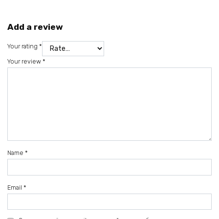
Add a review
Your rating
*
Your review
*
Name
*
Email
*