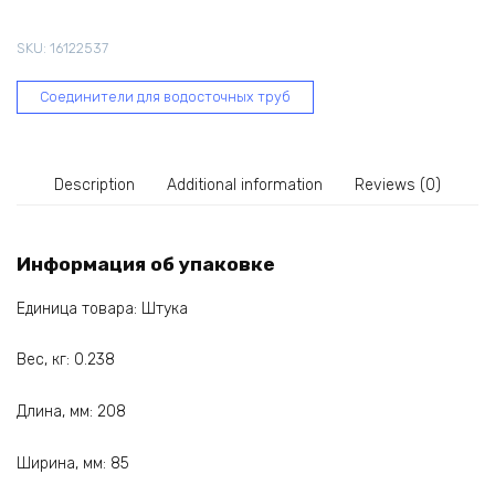
INES
120
SKU:
16122537
мм
/
Соединители для водосточных труб
коричневый
67-
052
quantity
Description
Additional information
Reviews (0)
Информация об упаковке
Единица товара: Штука
Вес, кг: 0.238
Длина, мм: 208
Ширина, мм: 85