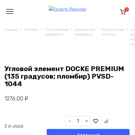
Перейти
к
0
содержанию
Главная
Магазин
Строительные
Кровельные
Водосточные
Со
материалы
материалы
системы
дл
во
тр
Угловой элемент DOCKE PREMIUM
(135 градусов; пломбир) PVSD-
1044
1276,00
₽
Угловой
элемент
2 in stock
DOCKE