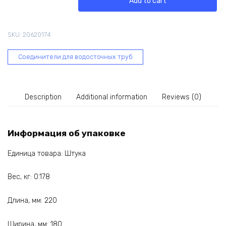
Add to cart
PREMIUM
(135
градусов;
SKU:
20620174
пломбир)
PVSD-
Соединители для водосточных труб
1044
quantity
Description
Additional information
Reviews (0)
Информация об упаковке
Единица товара: Штука
Вес, кг: 0.178
Длина, мм: 220
Ширина, мм: 180