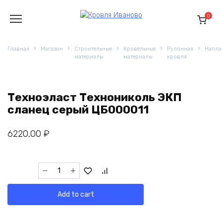
Перейти
к
0
содержанию
Главная
Магазин
Строительные
Кровельные
Рулонная
Напла
материалы
материалы
кровля
Техноэласт Технониколь ЭКП
сланец серый ЦБ000011
6220,00
₽
Техноэласт
Технониколь
ЭКП
Add to cart
сланец
серый
ЦБ000011