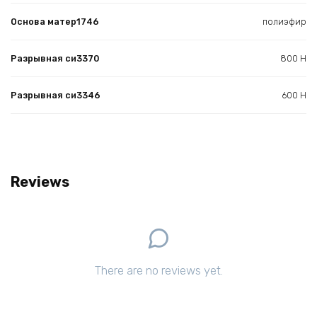
Основа матер1746
полиэфир
Разрывная си3370
800 Н
Разрывная си3346
600 Н
Reviews
There are no reviews yet.