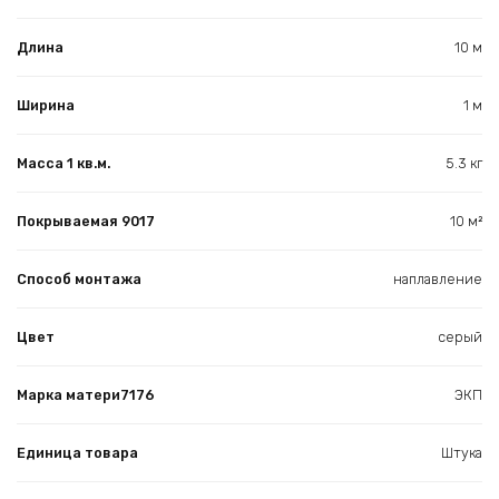
Длина
10 м
Ширина
1 м
Масса 1 кв.м.
5.3 кг
Покрываемая 9017
10 м²
Способ монтажа
наплавление
Цвет
серый
Марка матери7176
ЭКП
Единица товара
Штука