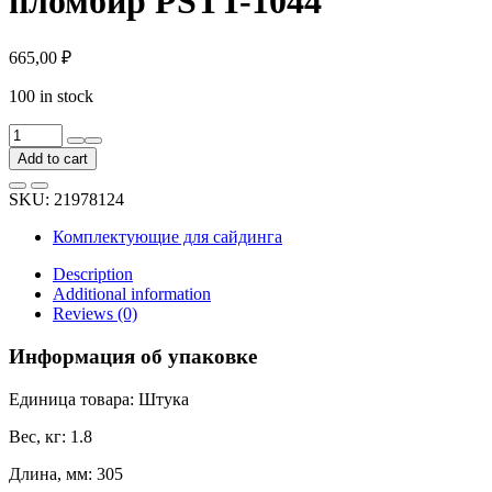
пломбир PSTT-1044
665,00
₽
100 in stock
Софит
с
Add to cart
центральной
перфорацией
SKU:
21978124
Docke
Premium
Комплектующие для сайдинга
пломбир
PSTT-
Description
1044
Additional information
quantity
Reviews (0)
Информация об упаковке
Единица товара: Штука
Вес, кг: 1.8
Длина, мм: 305