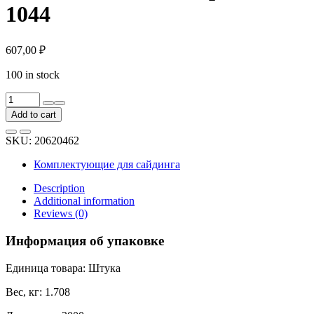
1044
607,00
₽
100 in stock
Софит
с
Add to cart
центральной
перфорацией
SKU:
20620462
DOCKE
STANDARD
Комплектующие для сайдинга
пломбир
PSSF-
Description
1044
Additional information
quantity
Reviews (0)
Информация об упаковке
Единица товара: Штука
Вес, кг: 1.708