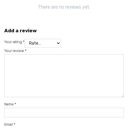
There are no reviews yet.
Add a review
Your rating
*
Your review
*
Name
*
Email
*