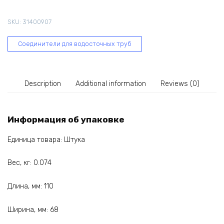
63
мм,
SKU:
31400907
белый
60-
Соединители для водосточных труб
131
quantity
Description
Additional information
Reviews (0)
Информация об упаковке
Единица товара: Штука
Вес, кг: 0.074
Длина, мм: 110
Ширина, мм: 68