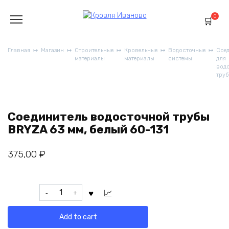
Перейти
к
0
содержанию
Главная
Магазин
Строительные
Кровельные
Водосточные
Сое
материалы
материалы
системы
для
вод
труб
Соединитель водосточной трубы
BRYZA 63 мм, белый 60-131
375,00
₽
Соединитель
водосточной
трубы
Add to cart
BRYZA