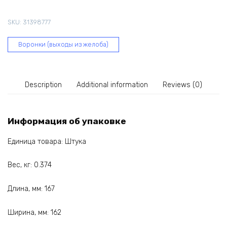
150/100
мм,
SKU:
31398777
кирпичная
64-
Воронки (выходы из желоба)
346
quantity
Description
Additional information
Reviews (0)
Информация об упаковке
Единица товара: Штука
Вес, кг: 0.374
Длина, мм: 167
Ширина, мм: 162