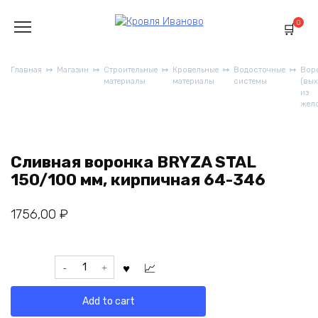
Перейти
к
0
содержанию
Главная
Магазин
Строительные
Кровельные
Водосточные
Вор
материалы
материалы
системы
(вы
из
жел
Сливная воронка BRYZA STAL
150/100 мм, кирпичная 64-346
1756,00
₽
Сливная
воронка
BRYZA
Add to cart
STAL