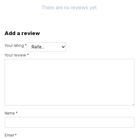
There are no reviews yet.
Add a review
Your rating
*
Your review
*
Name
*
Email
*