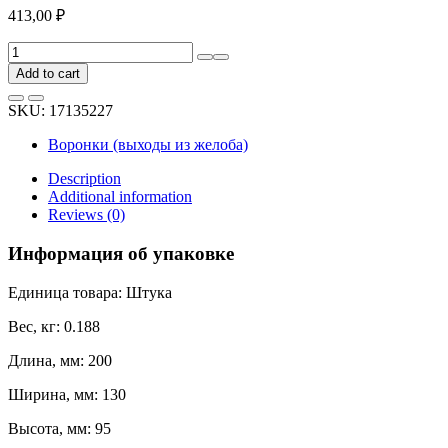
413,00
₽
Воронка
GrandLine
Add to cart
ПВХ,
белая
SKU:
17135227
quantity
Воронки (выходы из желоба)
Description
Additional information
Reviews (0)
Информация об упаковке
Единица товара: Штука
Вес, кг: 0.188
Длина, мм: 200
Ширина, мм: 130
Высота, мм: 95