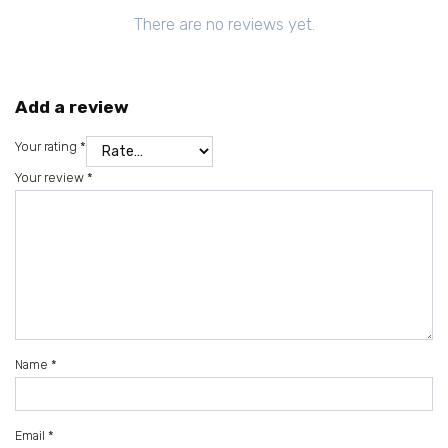
There are no reviews yet.
Add a review
Your rating
*
Your review
*
Name
*
Email
*