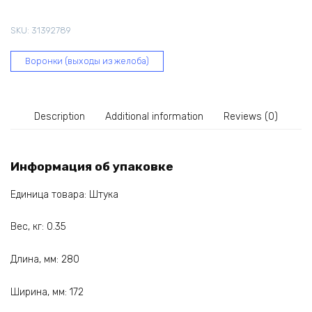
мм,
кирпичная
SKU:
31392789
62-
046
Воронки (выходы из желоба)
quantity
Description
Additional information
Reviews (0)
Информация об упаковке
Единица товара: Штука
Вес, кг: 0.35
Длина, мм: 280
Ширина, мм: 172