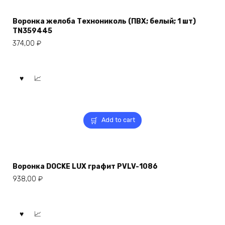
Воронка желоба Технониколь (ПВХ; белый; 1 шт)
TN359445
374,00
₽
Add to cart
Воронка DOCKE LUX графит PVLV-1086
938,00
₽