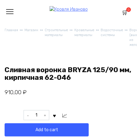
Перейти
к
0
содержанию
Главная
Магазин
Строительные
Кровельные
Водосточные
Вор
материалы
материалы
системы
(вы
из
жел
Сливная воронка BRYZA 125/90 мм,
кирпичная 62-046
910,00
₽
Сливная
воронка
BRYZA
Add to cart
125/90