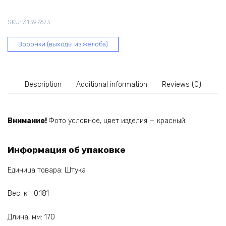
120/80
мм,
SKU:
31397673
красная
67-
Воронки (выходы из желоба)
043
quantity
Description
Additional information
Reviews (0)
Внимание!
Фото условное, цвет изделия — красный.
Информация об упаковке
Единица товара: Штука
Вес, кг: 0.181
Длина, мм: 170