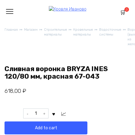
Перейти
к
0
содержанию
Главная
Магазин
Строительные
Кровельные
Водосточные
Вор
материалы
материалы
системы
(вы
из
жел
Сливная воронка BRYZA INES
120/80 мм, красная 67-043
618,00
₽
Сливная
воронка
BRYZA
Add to cart
INES