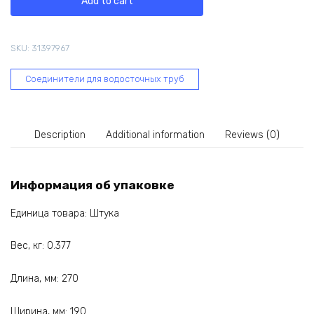
Add to cart
элемент
BRYZA
125
SKU:
31397967
мм
коричневый
Соединители для водосточных труб
62-
352
quantity
Description
Additional information
Reviews (0)
Информация об упаковке
Единица товара: Штука
Вес, кг: 0.377
Длина, мм: 270
Ширина, мм: 190