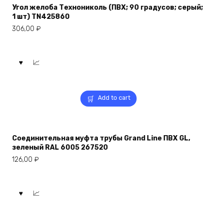
Угол желоба Технониколь (ПВХ; 90 градусов; серый;
1 шт) TN425860
306,00
₽
Add to cart
Соединительная муфта трубы Grand Line ПВХ GL,
зеленый RAL 6005 267520
126,00
₽