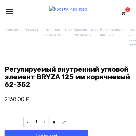
Перейти
к
0
содержанию
Главная
Магазин
Строительные
Кровельные
Водосточные
Сое
материалы
материалы
системы
для
вод
труб
Регулируемый внутренний угловой
элемент BRYZA 125 мм коричневый
62-352
2168,00
₽
Регулируемый
внутренний
угловой