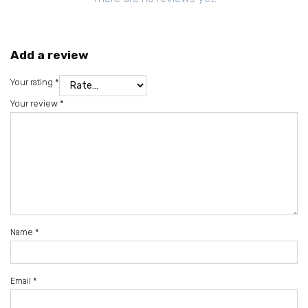
Add a review
Your rating
*
Your review
*
Name
*
Email
*