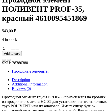
ПОЛИВЕНТ PROF-35,
красный 4610095451869
543,00
₽
4 in stock
Проходной
элемент
Add to cart
ПОЛИВЕНТ
PROF-
SKU:
28380380
35,
красный
Проходные элементы
4610095451869
quantity
Description
Additional information
Reviews (0)
Проходной элемент трубы PROF-35 применяется на кровлях
из профильного листа НС 35 для установки вентиляционных
труб POLIVENT или их аналогов. Имеет снизу бутил-
каучуковый уплотнитель с липкой основой. Размер нижнего