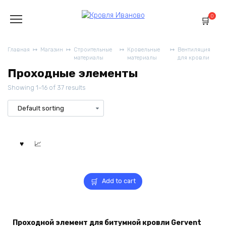
Перейти
к
0
содержанию
Главная
Магазин
Строительные
Кровельные
Вентиляция
материалы
материалы
для кровли
Проходные элементы
Showing 1–16 of 37 results
Add to cart
Проходной элемент для битумной кровли Gervent