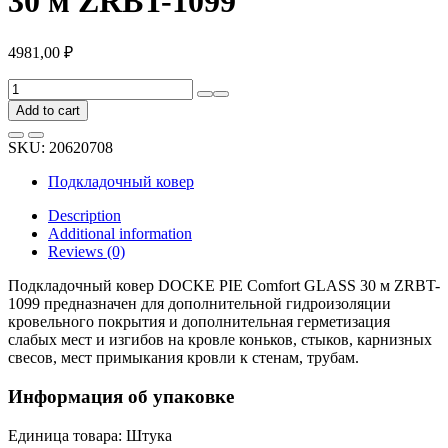
30 м ZRBT-1099
4981,00
₽
Подкладочный
ковер
Add to cart
DOCKE
PIE
SKU:
20620708
Comfort
GLASS
Подкладочный ковер
30
м
Description
ZRBT-
Additional information
1099
Reviews (0)
quantity
Подкладочный ковер DOCKE PIE Comfort GLASS 30 м ZRBT-
1099 предназначен для дополнительной гидроизоляции
кровельного покрытия и дополнительная герметизация
слабых мест и изгибов на кровле коньков, стыков, карнизных
свесов, мест примыкания кровли к стенам, трубам.
Информация об упаковке
Единица товара: Штука