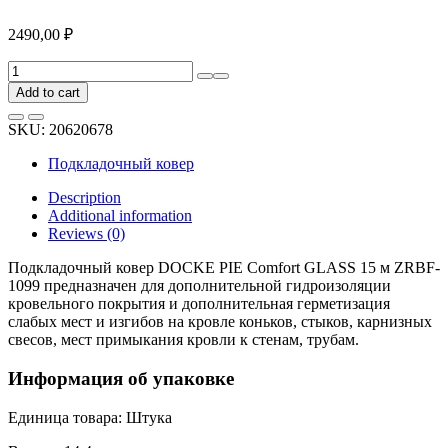
2490,00
₽
Подкладочный
ковер
Add to cart
DOCKE
PIE
SKU:
20620678
Comfort
GLASS
Подкладочный ковер
15
м
Description
ZRBF-
Additional information
1099
Reviews (0)
quantity
Подкладочный ковер DOCKE PIE Comfort GLASS 15 м ZRBF-
1099 предназначен для дополнительной гидроизоляции
кровельного покрытия и дополнительная герметизация
слабых мест и изгибов на кровле коньков, стыков, карнизных
свесов, мест примыкания кровли к стенам, трубам.
Информация об упаковке
Единица товара: Штука