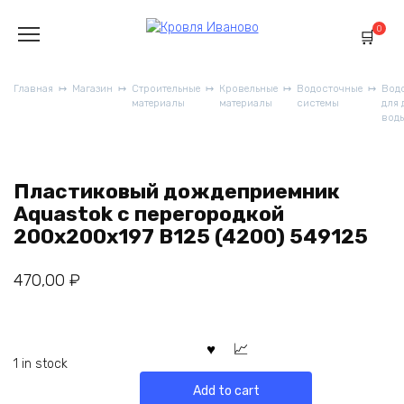
Перейти
к
0
содержанию
Главная
Магазин
Строительные
Кровельные
Водосточные
Вод
материалы
материалы
системы
для
вод
Пластиковый дождеприемник
Aquastok с перегородкой
200x200x197 B125 (4200) 549125
470,00
₽
1 in stock
Add to cart