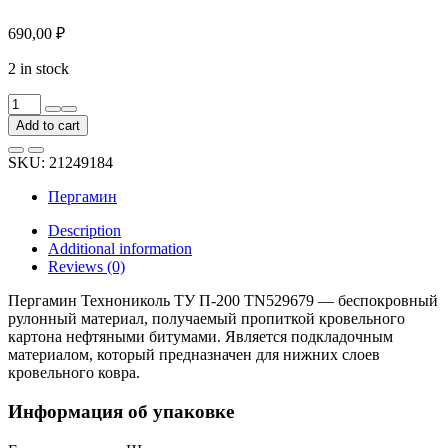
690,00
₽
2 in stock
Пергамин
Технониколь
Add to cart
ТУ
П-200
SKU:
21249184
TN529679
quantity
Пергамин
Description
Additional information
Reviews (0)
Пергамин Технониколь ТУ П-200 TN529679 — беспокровный
рулонный материал, получаемый пропиткой кровельного
картона нефтяными битумами. Является подкладочным
материалом, который предназначен для нижних слоев
кровельного ковра.
Информация об упаковке