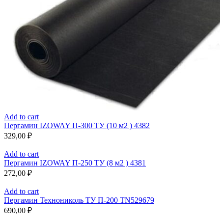
Add to cart
Пергамин IZOWAY П-300 ТУ (10 м2 ) 4382
329,00
₽
Add to cart
Пергамин IZOWAY П-250 ТУ (8 м2 ) 4381
272,00
₽
Add to cart
Пергамин Технониколь ТУ П-200 TN529679
690,00
₽