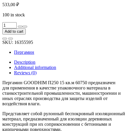
533,00
₽
100 in stock
Пергамин
GOODHIM
Add to cart
П250
15
SKU:
16355595
кв.м
60750
Пергамин
quantity
Description
Additional information
Reviews (0)
Пергамин GOODHIM П250 15 кв.м 60750 предназначен
для применения в качестве упаковочного материала в
станкостроительной промышленности, машиностроении и
иных отраслях производства для защиты изделий от
воздействия влаги.
Представляет собой рулонный беспокровный изоляционный
материал, предназначенный для изоляции деревянных
конструкций при их соприкосновении с бетонными и
кирпичными поверхностями.